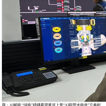
题：AI赋能 “绿电”磅礴看望黄河上逛“AI聪慧水电坐”立春时