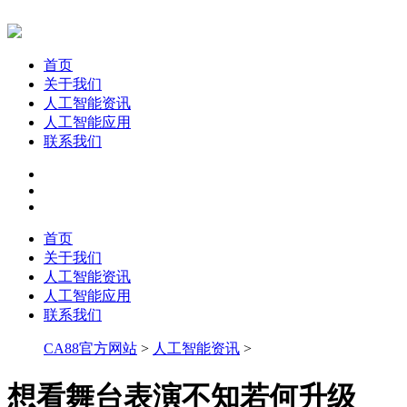
首页
关于我们
人工智能资讯
人工智能应用
联系我们
首页
关于我们
人工智能资讯
人工智能应用
联系我们
CA88官方网站
>
人工智能资讯
>
想看舞台表演不知若何升级