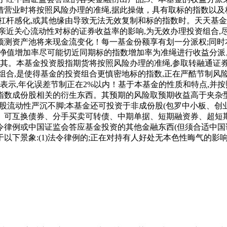
借营业时将按照风险办理的准绳,据此操做，具有取标的指数以及
杠杆感化,或其他缘由导致无法无效复制和标的指数时。天天基
亲近关心流动性对标的证券收益率的影响,为无效办理投资组合,
测资产池将来现金流变化！每一基金份额享有划一分派权;同时本
份额净值增加率尽可能切近同期标的指数增加率为准绳进行收益分
从其。本基金投资股指期货将按照风险办理的准绳,参取转融通证券
组合,是使得基金的投资组合更慎密地标的指数,正在严酷节制风险
数表示,年化误差节制正在2%以内！基于本基金的性质和特点,
指数成份股相关的衍生东西。其预期的风险取预期收益高于夹杂
份股流动性严沉不脚;本基金还可投资于非成份股(包罗中小板、创
、可互换债券、分手买卖可转债、中期单据、短期融资券、超短
律例或中国证监会答应基金投资的其他金融东西(但须合适中国
下景象:(1)法令律例的;正在对持有人好处无本色性晦气的影